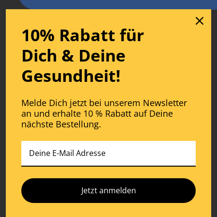
10% Rabatt für
Du hast Fragen?
Dich
& D
eine
Gesundheit!
Wir sind jeden Werktag für Dich
und all Deine Fragen erreichbar.
Melde Dich jetzt bei unserem Newsletter
Service
an und erhalte 10 % Rabatt auf Deine
nächste Bestellung.
Montag – Freitag 10:00 – 17:00 Uhr
Jetzt Nachfragen
Jetzt anmelden
Folge uns auf: