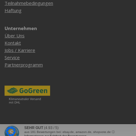
Teilnahmebedingungen
Haftung
Unternehmen
Über Uns
Kontakt
Jobs / Karriere
Service
Partnerprogramm
SEHR GUT
(4.93 / 5)
aus
181
Bewertungen bei: ebay.de, amazon.de, shopvote.de ⓘ
Informationen zur Echtheit der Bewertungen