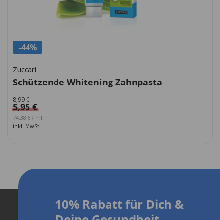
-44%
Zuccari
Schützende Whitening Zahnpasta
8,99
€
5,95
€
Ursprünglicher Preis war: 112,48 €
Aktueller Preis ist: 74,38 €.
74,38
€
/
ml
inkl. MwSt.
10% Rabatt für Dich
&
D
eine Gesundheit