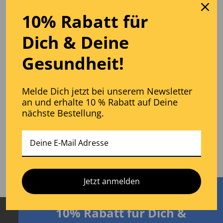
10% Rabatt für
Dich
& D
eine
Gesundheit!
Ich habe die Datenschutzerklärung gelesen und stimme
der Verarbeitung meiner personenbezogenen Daten zur
Melde Dich jetzt bei unserem Newsletter
Bearbeitung meines Widerrufs zu.
an und erhalte 10 % Rabatt auf Deine
nächste Bestellung.
Zur
Datenschutzerklärung
.
Jetzt anmelden
10% Rabatt für Dich
&