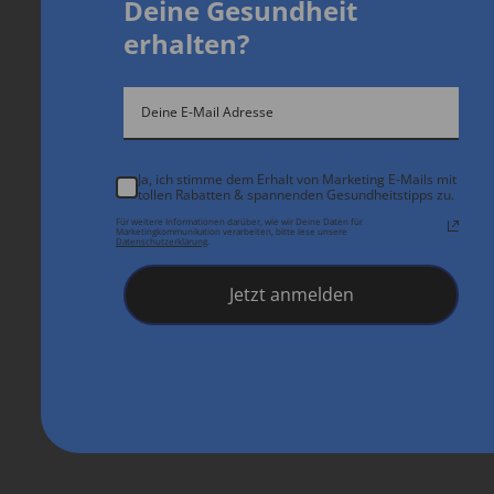
D
eine Gesundheit
erhalten?
Ja, ich stimme dem Erhalt von Marketing E-Mails mit
tollen Rabatten & spannenden Gesundheitstipps zu.
Für weitere Informationen darüber, wie wir Deine Daten für
Marketingkommunikation verarbeiten, bitte lese unsere
Datenschutzerklärung
.
Jetzt anmelden