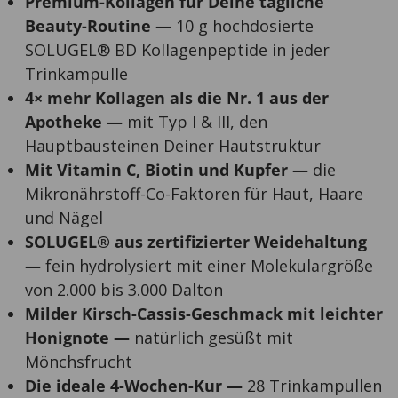
Premium-Kollagen für Deine tägliche
Beauty-Routine —
10 g hochdosierte
SOLUGEL® BD Kollagenpeptide in jeder
Trinkampulle
4× mehr Kollagen als die Nr. 1 aus der
Apotheke —
mit Typ I & III, den
Hauptbausteinen Deiner Hautstruktur
Mit Vitamin C, Biotin und Kupfer —
die
Mikronährstoff-Co-Faktoren für Haut, Haare
und Nägel
SOLUGEL® aus zertifizierter Weidehaltung
—
fein hydrolysiert mit einer Molekulargröße
von 2.000 bis 3.000 Dalton
Milder Kirsch-Cassis-Geschmack mit leichter
Honignote —
natürlich gesüßt mit
Mönchsfrucht
Die ideale 4-Wochen-Kur —
28 Trinkampullen