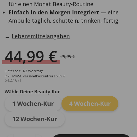
für einen Monat Beauty-Routine
Einfach in den Morgen integriert —
eine
Ampulle täglich, schütteln, trinken, fertig
→
Lebensmittelangaben
44,99
€
49,99
€
Ursprünglicher
Aktueller
Preis
Preis
Lieferzeit: 1-3 Werktage
war:
ist:
inkl. MwSt.
versandkostenfrei ab 39 €
64,27
€
/
l
49,99 €
44,99 €.
Wähle Deine Beauty-Kur
1 Wochen-Kur
4 Wochen-Kur
12 Wochen-Kur