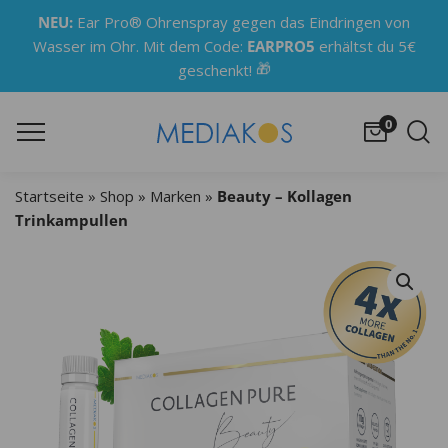
NEU:
Ear Pro® Ohrenspray gegen das Eindringen von
Wasser im Ohr. Mit dem Code:
EARPRO5
erhältst du 5€
🎁
geschenkt!
0
Startseite
»
Shop
»
Marken
»
Beauty – Kollagen
Trinkampullen