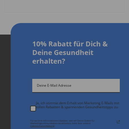
10% Rabatt für Dich
&
D
eine Gesundheit
erhalten?
Ja, ich stimme dem Erhalt von Marketing E-Mails mit
tollen Rabatten & spannenden Gesundheitstipps zu.
Für weitere Informationen darüber, wie wir Deine Daten für
Marketingkommunikation verarbeiten, bitte lese unsere
Datenschutzerklärung
.