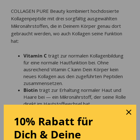
COLLAGEN PURE Beauty kombiniert hochdosierte
Kollagenpeptide mit drei sorgfältig ausgewählten
Mikronährstoffen, die in Deinem Körper genau dort
gebraucht werden, wo auch Kollagen seine Funktion
hat:
Vitamin C
trägt zur normalen Kollagenbildung
für eine normale Hautfunktion bei. Ohne
ausreichend Vitamin C kann Dein Körper kein
neues Kollagen aus den zugeführten Peptiden
zusammensetzen.
Biotin
trägt zur Erhaltung normaler Haut und
Haare bei — ein Mikronährstoff, der seine Rolle
direkt im Hautstoffwechsel hat.
Kupfer
trägt zur normalen Pigmentierung von
10% Rabatt für
Haut und Haaren sowie zur Erhaltung von
normalem Bindegewebe bei.
Dich
& D
eine
Wir setzen diese drei Co-Faktoren bewusst in