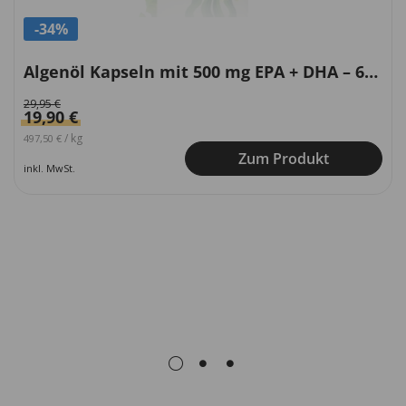
-34%
Algenöl Kapseln mit 500 mg EPA + DHA – 60 Stück
29,95
€
Ursprünglicher Preis war: 29,95 €
Aktueller Preis ist: 19,90 €.
19,90
€
/
kg
497,50
€
Zum Produkt
inkl. MwSt.