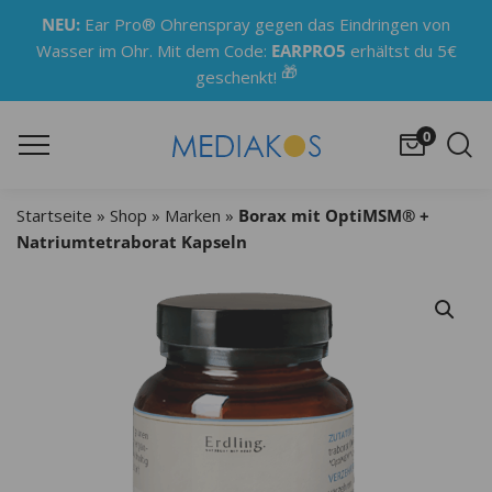
NEU:
Ear Pro® Ohrenspray gegen das Eindringen von
Wasser im Ohr. Mit dem Code:
EARPRO5
erhältst du 5€
🎁
geschenkt!
0
Startseite
»
Shop
»
Marken
»
Borax mit OptiMSM® +
Natriumtetraborat Kapseln