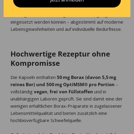
Enzymen, Hormonen und Aminosäuren beteiligt ist.
Die Kombination wurde so entwickelt, dass beide
Stoffe gezielt in Deiner täglichen Ernährung ergänzend
eingesetzt werden können – abgestimmt auf moderne
Lebensgewohnheiten und auf individuelle Bedürfnisse.
Hochwertige Rezeptur ohne
Kompromisse
Die Kapseln enthalten
50 mg Borax (davon 5,5 mg
reines Bor) und 500 mg OptiMSM® pro Portion
–
vollständig
vegan
,
frei von Füllstoffen
und in
unabhängigen Laboren geprüft. Sie sind damit eine der
wenigen erhältlichen Borax-Präparate in zugelassener
Lebensmittelqualität und bieten zusätzlich eine
hochbioverfügbare Schwefelquelle.