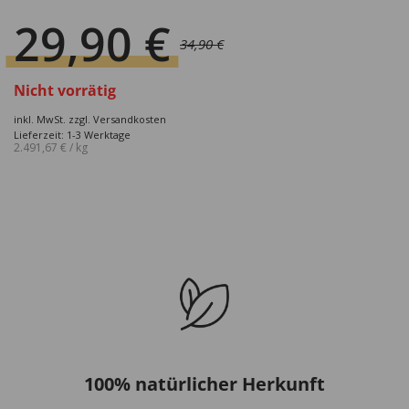
29,90
€
34,90
€
Ursprünglicher
Aktueller
Preis
Preis
Nicht vorrätig
war:
ist:
inkl. MwSt.
zzgl.
Versandkosten
34,90 €
29,90 €.
Lieferzeit: 1-3 Werktage
2.491,67
€
/
kg
100% natürlicher Herkunft