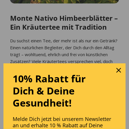
Monte Nativo Himbeerblätter –
Ein Kräutertee mit Tradition
Du suchst einen Tee, der mehr ist als nur ein Getränk?
Einen natürlichen Begleiter, der Dich durch den Alltag
trägt – wohltuend, ehrlich und frei von künstlichen
Zusätzen? Viele Kräutertees versprechen viel, doch
nur wenige halten, was sie versprechen. Du wünschst
10% Rabatt für
Dir Qualität, die Du schmecken kannst, und Reinheit,
der Du vertrauen kannst. Keine versteckten Zutaten,
Dich
& D
eine
keine Kompromisse – einfach Natur pur.
Gesundheit!
Der Monte Nativo Himbeerblättertee bringt
genau das in Deine Tasse.
Melde Dich jetzt bei unserem Newsletter
Beim Öffnen der Verpackung entfaltet sich ein mild-
an und erhalte 10 % Rabatt auf Deine