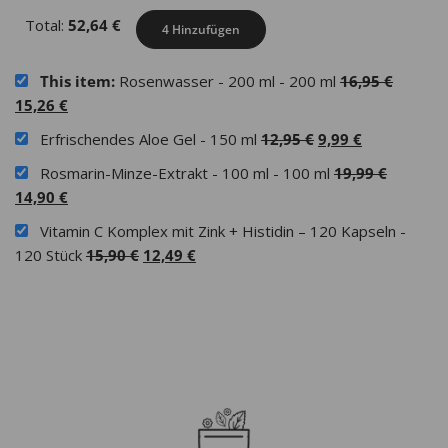
Total:
52,64
€
4 Hinzufügen
Ursprü
This item:
Rosenwasser - 200 ml - 200 ml
16,95
€
Aktueller
Preis
15,26
€
Preis
war:
Ursprünglicher
Aktueller
Erfrischendes Aloe Gel - 150 ml
12,95
€
9,99
€
ist:
16,95 €
Preis
Preis
Ursprün
Rosmarin-Minze-Extrakt - 100 ml - 100 ml
19,99
€
15,26 €.
war:
ist:
Aktueller
Preis
14,90
€
12,95 €
9,99 €.
Preis
war:
Vitamin C Komplex mit Zink + Histidin – 120 Kapseln -
ist:
19,99 €
Ursprünglicher
Aktueller
120 Stück
15,90
€
12,49
€
14,90 €.
Preis
Preis
war:
ist:
15,90 €
12,49 €.