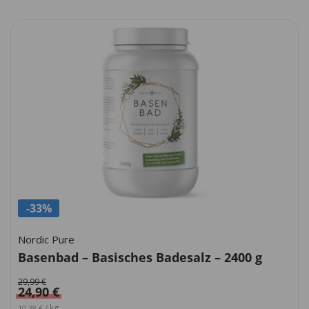
-33%
Nordic Pure
Basenbad – Basisches Badesalz – 2400 g
29,99
€
24,90
€
Ursprünglicher Preis war: 12,50 €
Aktueller Preis ist: 10,38 €.
/
kg
10,38
€