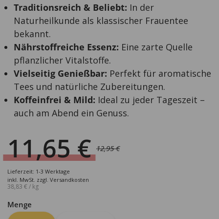
Traditionsreich & Beliebt:
In der
Naturheilkunde als klassischer Frauentee
bekannt.
Nährstoffreiche Essenz:
Eine zarte Quelle
pflanzlicher Vitalstoffe.
Vielseitig Genießbar:
Perfekt für aromatische
Tees und natürliche Zubereitungen.
Koffeinfrei & Mild:
Ideal zu jeder Tageszeit –
auch am Abend ein Genuss.
11,65
€
12,95
€
Ursprünglicher
Aktueller
Preis
Preis
Lieferzeit: 1-3 Werktage
war:
ist:
inkl. MwSt.
zzgl.
Versandkosten
38,83
€
/
kg
12,95 €
11,65 €.
Menge