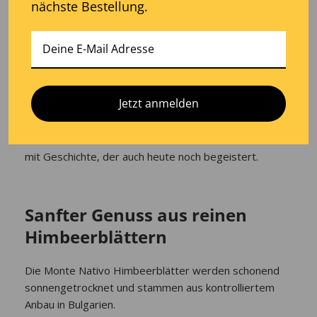
erdiger Duft, durchzogen von subtilen, fruchtigen
nächste Bestellung.
Noten – eine zarte Erinnerung an sonnenverwöhnte
Sommertage und üppige Gärten. Dieser Kräutertee
strahlt Natürlichkeit und Reinheit aus: beruhigend und
einladend zugleich.
Jetzt anmelden
Seit Generationen begleitet dieses Kraut Frauen durch
natürliche Zyklen und ist bis heute ein geschätzter
Klassiker unter den traditionellen Kräutertees. Ein Tee
mit Geschichte, der auch heute noch begeistert.
Sanfter Genuss aus reinen
Himbeerblättern
Die Monte Nativo Himbeerblätter werden schonend
sonnengetrocknet und stammen aus kontrolliertem
Anbau in Bulgarien.