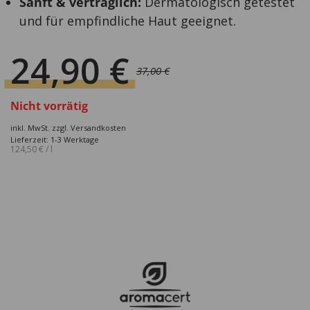
Sanft & verträglich:
Dermatologisch getestet
und für empfindliche Haut geeignet.
24,90
€
37,00
€
Ursprünglicher
Aktueller
Preis
Preis
Nicht vorrätig
war:
ist:
inkl. MwSt.
zzgl.
Versandkosten
37,00 €
24,90 €.
Lieferzeit: 1-3 Werktage
124,50
€
/
l