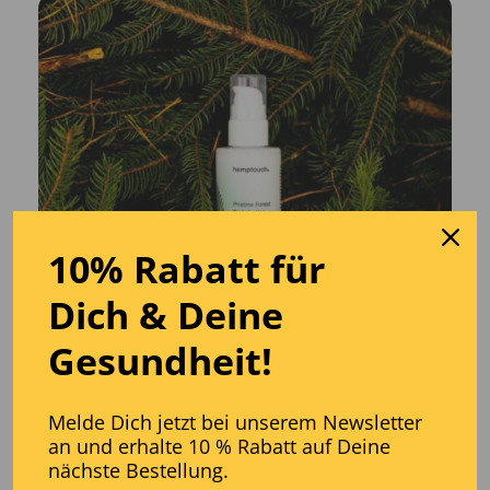
10% Rabatt für
Dich
& D
eine
Gesundheit!
Melde Dich jetzt bei unserem Newsletter
an und erhalte 10 % Rabatt auf Deine
nächste Bestellung.