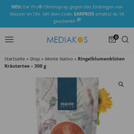
NEU:
Ear Pro® Ohrenspray gegen das Eindringen von
Wasser im Ohr. Mit dem Code:
EARPRO5
erhältst du 5€
🎁
geschenkt!
0
Startseite
»
Shop
»
Monte Nativo
»
Ringelblumenblüten
Kräutertee – 300 g