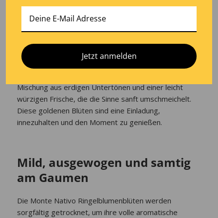
Die Monte Nativo Ringelblumenblüten bringen
genau das in Dein Zuhause.
Die getrockneten Blüten entfalten ein zartes, blumiges
Jetzt anmelden
Aroma, das sofort eine einladende Atmosphäre
schafft. Der Duft ist subtil und harmonisch – eine
Mischung aus erdigen Untertönen und einer leicht
würzigen Frische, die die Sinne sanft umschmeichelt.
Diese goldenen Blüten sind eine Einladung,
innezuhalten und den Moment zu genießen.
Mild, ausgewogen und samtig
am Gaumen
Die Monte Nativo Ringelblumenblüten werden
sorgfältig getrocknet, um ihre volle aromatische