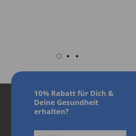
10% Rabatt für Dich
&
D
eine Gesundheit
erhalten?