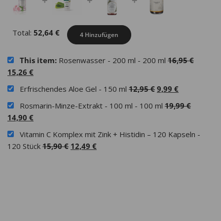
+
+
+
Total:
52,64
€
4 Hinzufügen
Ursprü
This item:
Rosenwasser - 200 ml - 200 ml
16,95
€
Aktueller
Preis
15,26
€
Preis
war:
Ursprünglicher
Aktueller
Erfrischendes Aloe Gel - 150 ml
12,95
€
9,99
€
ist:
16,95 €
Preis
Preis
Ursprün
Rosmarin-Minze-Extrakt - 100 ml - 100 ml
19,99
€
15,26 €.
war:
ist:
Aktueller
Preis
14,90
€
12,95 €
9,99 €.
Preis
war:
Vitamin C Komplex mit Zink + Histidin – 120 Kapseln -
ist:
19,99 €
Ursprünglicher
Aktueller
120 Stück
15,90
€
12,49
€
14,90 €.
Preis
Preis
war:
ist:
15,90 €
12,49 €.