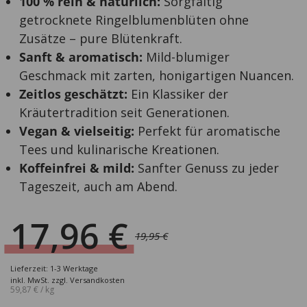
100 % rein & natürlich:
Sorgfältig
getrocknete Ringelblumenblüten ohne
Zusätze – pure Blütenkraft.
Sanft & aromatisch:
Mild-blumiger
Geschmack mit zarten, honigartigen Nuancen.
Zeitlos geschätzt:
Ein Klassiker der
Kräutertradition seit Generationen.
Vegan & vielseitig:
Perfekt für aromatische
Tees und kulinarische Kreationen.
Koffeinfrei & mild:
Sanfter Genuss zu jeder
Tageszeit, auch am Abend.
17,96
€
19,95
€
Ursprünglicher
Aktueller
Preis
Preis
Lieferzeit: 1-3 Werktage
war:
ist:
inkl. MwSt.
zzgl.
Versandkosten
59,87
€
/
kg
19,95 €
17,96 €.