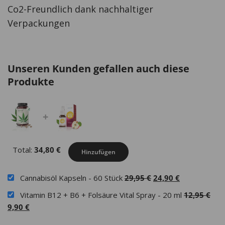
Co2-Freundlich dank nachhaltiger
Verpackungen
Unseren Kunden gefallen auch diese
Produkte
+
Total:
34,80
€
Hinzufügen
Ursprünglicher
Aktueller
Cannabisöl Kapseln - 60 Stück
29,95
€
24,90
€
Preis
Preis
Urs
Vitamin B12 + B6 + Folsäure Vital Spray - 20 ml
12,95
€
war:
ist:
Aktueller
Prei
9,90
€
29,95 €
24,90 €.
Preis
war