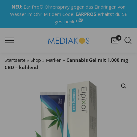
NEU:
Ear Pro® Ohrenspray gegen das Eindringen von
Wasser im Ohr. Mit dem Code:
EARPRO5
erhältst du 5€
🎁
geschenkt!
0
Startseite
»
Shop
»
Marken
»
Cannabis Gel mit 1.000 mg
CBD – kühlend