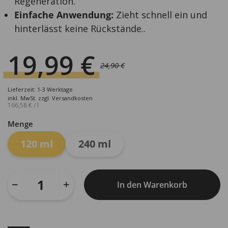
Regeneration.
Einfache Anwendung:
Zieht schnell ein und
hinterlässt keine Rückstände..
19,99
€
24,90
€
Ursprünglicher
Aktueller
Preis
Preis
Lieferzeit: 1-3 Werktage
war:
ist:
inkl. MwSt.
zzgl.
Versandkosten
166,58
€
/
l
24,90 €
19,99 €.
Menge
120 ml
240 ml
In den Warenkorb