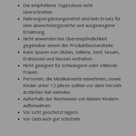
Die empfohlene Tagesdosis nicht
eingeno
überschreiten.
Wirkung
Nahrungsergänzungsmittel sind kein Ersatz für
vor den
eine abwechslungsreiche und ausgewogene
Flüssig
werden 
Ernährung.
laut ei
Nicht anwenden bei Überempfindlichkeit
und umw
gegenüber einem der Produktbestandteile.
Herstel
Kann Spuren von Gluten, Sellerie, Senf, Sesam,
verwen
Erdnüssen und Nüssen enthalten.
kontrol
Nicht geeignet für schwangere oder stillende
Lösung 
Frauen.
reines 
Personen, die Medikamente einnehmen, sowie
Löwenza
Kinder unter 12 Jahren sollten vor dem Verzehr
F.H. Wi
ärztlichen Rat einholen.
Herstell
Außerhalb der Reichweite von kleinen Kindern
komplett
aufbewahren.
besonde
Vor Licht geschützt lagern.
Mensche
Vor Gebrauch gut schütteln.
Nahrun
möchte