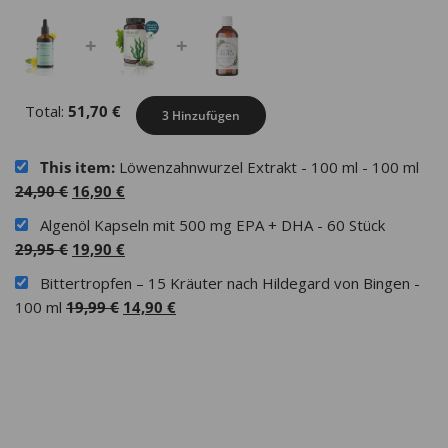
+
+
Total:
51,70
€
3 Hinzufügen
This item:
Löwenzahnwurzel Extrakt - 100 ml - 100 ml
Ursprünglicher
Aktueller
24,90
€
16,90
€
Preis
Preis
Algenöl Kapseln mit 500 mg EPA + DHA - 60 Stück
war:
ist:
Ursprünglicher
Aktueller
29,95
€
19,90
€
24,90 €
16,90 €.
Preis
Preis
Bittertropfen – 15 Kräuter nach Hildegard von Bingen -
war:
ist:
Ursprünglicher
Aktueller
100 ml
19,99
€
14,90
€
29,95 €
19,90 €.
Preis
Preis
war:
ist:
19,99 €
14,90 €.