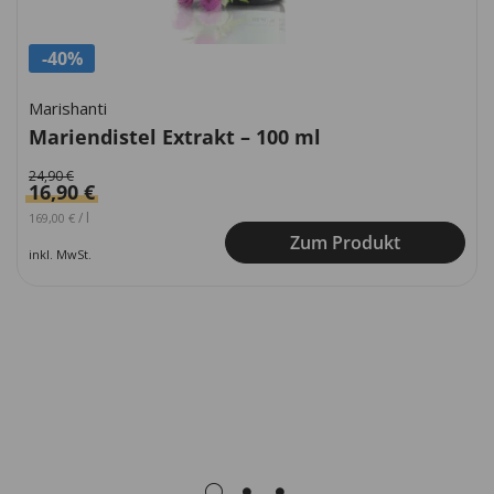
-40%
Marishanti
Mariendistel Extrakt – 100 ml
24,90
€
16,90
€
Ursprünglicher Preis war: 249,00 €
Aktueller Preis ist: 169,00 €.
/
l
169,00
€
Zum Produkt
inkl. MwSt.