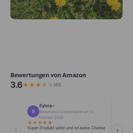
Bewertungen von Amazon
3.6
★
★
★
★
★
(61)
Sylvia
T
✔
S
T
Bewertet in Deutschland am 13.
B
Februar 2026
N
★
★
★
★
★
★
★
‹
›
Super Produkt wirkt und ist keine Chemie
Die Löw