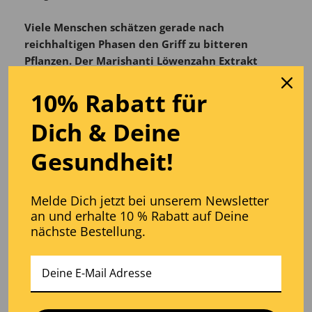
Viele Menschen schätzen gerade nach
reichhaltigen Phasen den Griff zu bitteren
Pflanzen. Der Marishanti Löwenzahn Extrakt
macht diese Wurzeltradition in alkoholfreier
10% Rabatt für
Form zugänglich – als milde Glycerintinktur, die
sich einfach in den Alltag integrieren lässt.
Dich
& D
eine
Marishanti verarbeitet die Löwenzahnwurzeln aus
Gesundheit!
polnischem Anbau schonend zum
Löwenzahn Extrakt
– einer veganen Glyzerintinktur ohne künstliche
Zusätze. Die natürlichen Bitterstoffe bleiben dabei
Melde Dich jetzt bei unserem Newsletter
vollständig erhalten und prägen den
an und erhalte 10 % Rabatt auf Deine
unverwechselbaren Geschmack – kräftig und
nächste Bestellung.
authentisch.
Konzentrierte Bitterstoffe –