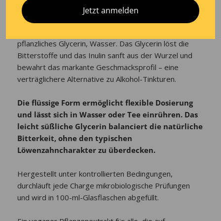
reine Wurzelrezeptur
Jetzt anmelden
Die Formel ist bewusst reduziert: Löwenzahnwurzeln,
pflanzliches Glycerin, Wasser. Das Glycerin löst die
Bitterstoffe und das Inulin sanft aus der Wurzel und
bewahrt das markante Geschmacksprofil – eine
verträglichere Alternative zu Alkohol-Tinkturen.
Die flüssige Form ermöglicht flexible Dosierung
und lässt sich in Wasser oder Tee einrühren. Das
leicht süßliche Glycerin balanciert die natürliche
Bitterkeit, ohne den typischen
Löwenzahncharakter zu überdecken.
Hergestellt unter kontrollierten Bedingungen,
durchläuft jede Charge mikrobiologische Prüfungen
und wird in 100-ml-Glasflaschen abgefüllt.