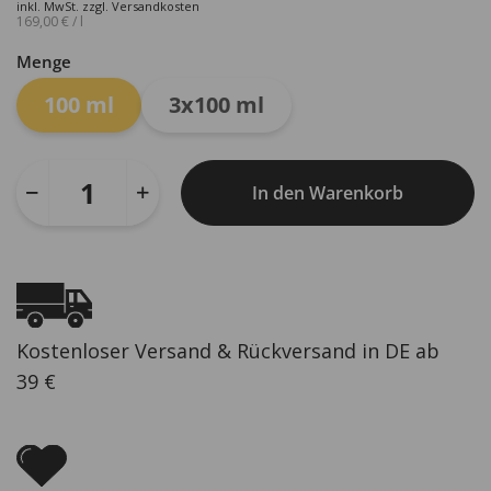
war:
ist:
inkl. MwSt.
zzgl.
Versandkosten
169,00
€
/
l
24,90 €
16,90 €.
Menge
100 ml
3x100 ml
In den Warenkorb
Kostenloser Versand & Rückversand in DE ab
39 €