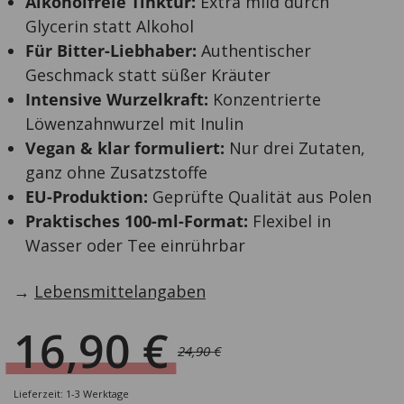
Alkoholfreie Tinktur:
Extra mild durch
Glycerin statt Alkohol
Für Bitter-Liebhaber:
Authentischer
Geschmack statt süßer Kräuter
Intensive Wurzelkraft:
Konzentrierte
Löwenzahnwurzel mit Inulin
Vegan & klar formuliert:
Nur drei Zutaten,
ganz ohne Zusatzstoffe
EU-Produktion:
Geprüfte Qualität aus Polen
Praktisches 100-ml-Format:
Flexibel in
Wasser oder Tee einrührbar
→
Lebensmittelangaben
16,90
€
24,90
€
Ursprünglicher
Aktueller
Preis
Preis
Lieferzeit: 1-3 Werktage