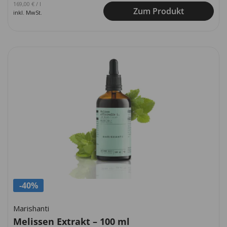
Ursprünglicher Preis war: 249,00 €
Aktueller Preis ist: 169,00 €.
169,00
€
/
l
Zum Produkt
inkl. MwSt.
-40%
Marishanti
Melissen Extrakt – 100 ml