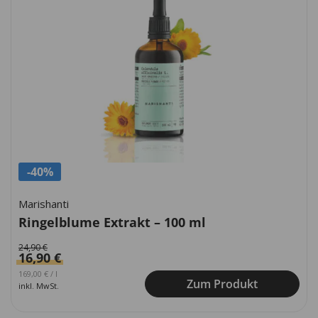
-40%
Marishanti
Ringelblume Extrakt – 100 ml
24,90
€
16,90
€
Ursprünglicher Preis war: 249,00 €
Aktueller Preis ist: 169,00 €.
169,00
€
/
l
Zum Produkt
inkl. MwSt.