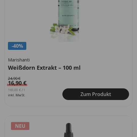
-40%
Marishanti
Weißdorn Extrakt – 100 ml
24,90
€
16,90
€
Ursprünglicher Preis war: 249,00 €
Aktueller Preis ist: 169,00 €.
169,00
€
/
l
Zum Produkt
inkl. MwSt.
NEU