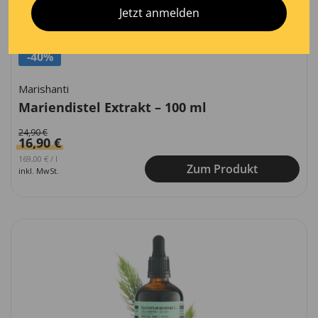
Jetzt anmelden
-40%
Marishanti
Mariendistel Extrakt – 100 ml
24,90
€
16,90
€
Ursprünglicher Preis war: 249,00 €
Aktueller Preis ist: 169,00 €.
169,00
€
/
l
Zum Produkt
inkl. MwSt.