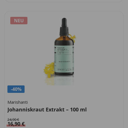
NEU
-40%
Marishanti
Johanniskraut Extrakt – 100 ml
24,90
€
16,90
€