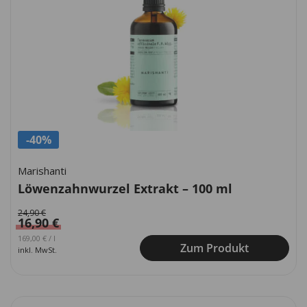
-40%
Marishanti
Löwenzahnwurzel Extrakt – 100 ml
24,90
€
16,90
€
Ursprünglicher Preis war: 249,00 €
Aktueller Preis ist: 169,00 €.
169,00
€
/
l
Zum Produkt
inkl. MwSt.