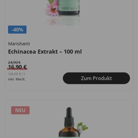
-40%
Marishanti
Echinacea Extrakt – 100 ml
24,90
€
16,90
€
Ursprünglicher Preis war: 249,00 €
Aktueller Preis ist: 169,00 €.
169,00
€
/
l
Zum Produkt
inkl. MwSt.
NEU