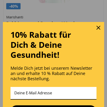
-40%
Marishanti
Baldrianwurzel Extrakt – 100 ml
10% Rabatt für
24,90
€
16,90
€
Ursprünglicher Preis war: 249,00 €
Aktueller Preis ist: 169,00 €.
169,00
€
/
l
Dich
& D
eine
Zum Produkt
inkl. MwSt.
Gesundheit!
Melde Dich jetzt bei unserem Newsletter
an und erhalte 10 % Rabatt auf Deine
nächste Bestellung.