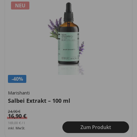
NEU
-40%
Marishanti
Salbei Extrakt – 100 ml
24,90
€
16,90
€
Ursprünglicher Preis war: 249,00 €
Aktueller Preis ist: 169,00 €.
169,00
€
/
l
Zum Produkt
inkl. MwSt.