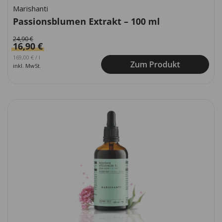
Marishanti
Passionsblumen Extrakt – 100 ml
24,90
€
16,90
€
Ursprünglicher Preis war: 249,00 €
Aktueller Preis ist: 169,00 €.
169,00
€
/
l
Zum Produkt
inkl. MwSt.