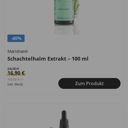
-40%
Marishanti
Schachtelhalm Extrakt – 100 ml
24,90
€
16,90
€
Ursprünglicher Preis war: 249,00 €
Aktueller Preis ist: 169,00 €.
169,00
€
/
l
Zum Produkt
inkl. MwSt.