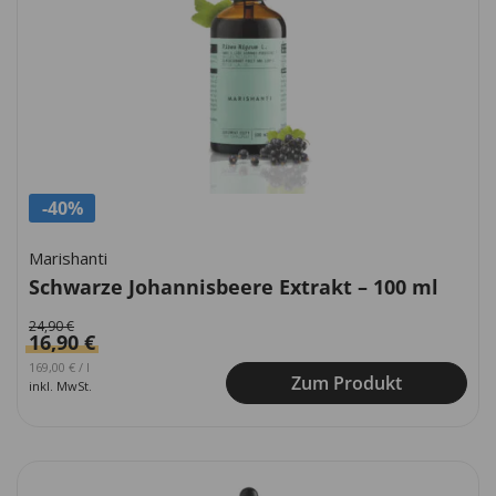
-40%
Marishanti
Schwarze Johannisbeere Extrakt – 100 ml
24,90
€
16,90
€
Ursprünglicher Preis war: 249,00 €
Aktueller Preis ist: 169,00 €.
169,00
€
/
l
Zum Produkt
inkl. MwSt.