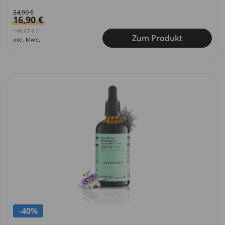
24,90
€
16,90
€
Ursprünglicher Preis war: 249,00 €
Aktueller Preis ist: 149,97 €.
149,97
€
/
l
Zum Produkt
inkl. MwSt.
-40%