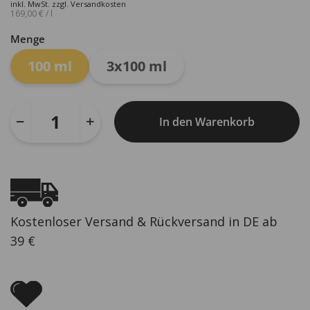
war:
ist:
inkl. MwSt.
zzgl.
Versandkosten
169,00
€
/
l
24,90 €
16,90 €.
Menge
100 ml
3x100 ml
In den Warenkorb
Kostenloser Versand & Rückversand in DE ab
39 €