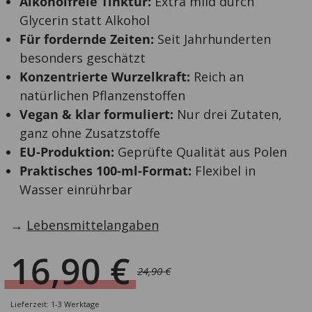
Alkoholfreie Tinktur:
Extra mild durch
Glycerin statt Alkohol
Für fordernde Zeiten:
Seit Jahrhunderten
besonders geschätzt
Konzentrierte Wurzelkraft:
Reich an
natürlichen Pflanzenstoffen
Vegan & klar formuliert:
Nur drei Zutaten,
ganz ohne Zusatzstoffe
EU-Produktion:
Geprüfte Qualität aus Polen
Praktisches 100-ml-Format:
Flexibel in
Wasser einrührbar
→
Lebensmittelangaben
16,90
€
24,90
€
Ursprünglicher
Aktueller
Preis
Preis
Lieferzeit: 1-3 Werktage