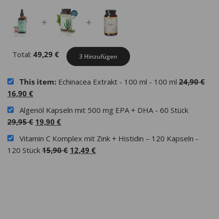
+
+
Total:
49,29
€
3 Hinzufügen
Urs
This item:
Echinacea Extrakt - 100 ml - 100 ml
24,90
€
Aktueller
Prei
16,90
€
Preis
war
Algenöl Kapseln mit 500 mg EPA + DHA - 60 Stück
ist:
24,
Ursprünglicher
Aktueller
29,95
€
19,90
€
16,90 €.
Preis
Preis
Vitamin C Komplex mit Zink + Histidin – 120 Kapseln -
war:
ist:
Ursprünglicher
Aktueller
120 Stück
15,90
€
12,49
€
29,95 €
19,90 €.
Preis
Preis
war:
ist:
15,90 €
12,49 €.