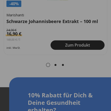
-40%
Marishanti
Schwarze Johannisbeere Extrakt – 100 ml
24,90
€
16,90
€
Ursprünglicher Preis war: 249,00 €
Aktueller Preis ist: 169,00 €.
/
l
169,00
€
Zum Produkt
inkl. MwSt.
10% Rabatt für Dich
&
D
eine Gesundheit
erhalten?