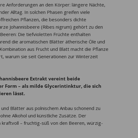
öhere Anforderungen an den Körper: längere Nächte,
nder Alltag. In solchen Phasen greifen viele
freichen Pflanzen, die besonders dichte
warze Johannisbeere (Ribes nigrum) gehört zu den
Beeren: Die tiefvioletten Früchte enthalten
rend die aromatischen Blätter ätherische Öle und
Kombination aus Frucht und Blatt macht die Pflanze
rt, warum sie seit Generationen zur Winterzeit
hannisbeere Extrakt vereint beide
er Form – als milde Glycerintinktur, die sich
ieren lässt.
n und Blätter aus polnischem Anbau schonend zu
 ohne Alkohol und künstliche Zusätze. Der
 kraftvoll – fruchtig-süß von den Beeren, würzig-