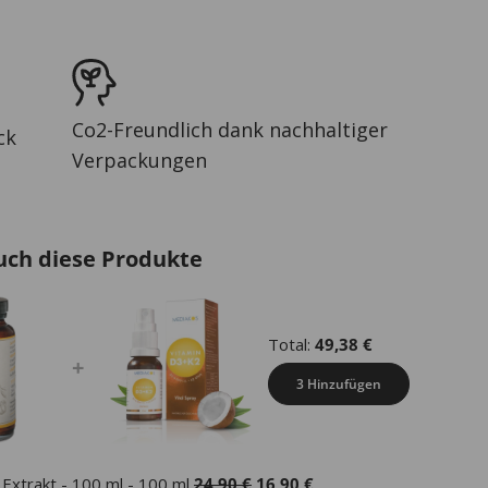
Co2-Freundlich dank nachhaltiger
ck
Verpackungen
uch diese Produkte
Total:
49,38
€
+
3 Hinzufügen
Ursprünglicher
Aktueller
Extrakt - 100 ml - 100 ml
24,90
€
16,90
€