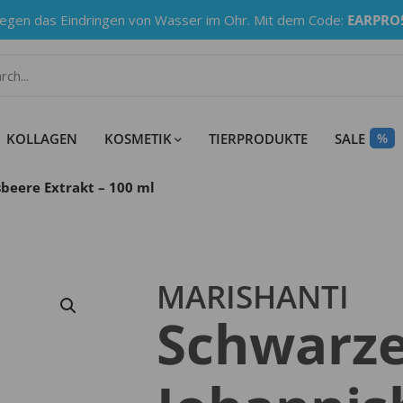
gen das Eindringen von Wasser im Ohr. Mit dem Code:
EARPRO
KOLLAGEN
KOSMETIK
TIERPRODUKTE
SALE
%
beere Extrakt – 100 ml
MARISHANTI
Schwarz