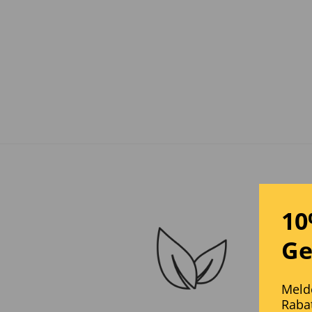
10
Ge
Melde
Rabat