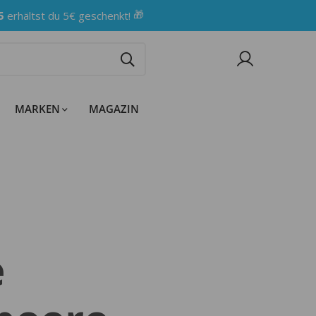
🎁
5
erhältst du 5€ geschenkt!
MARKEN
MAGAZIN
e