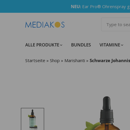
NEU:
Ear Pro® Ohrenspray ge
ALLE PRODUKTE
BUNDLES
VITAMINE
Startseite
»
Shop
»
Marishanti
»
Schwarze Johannis