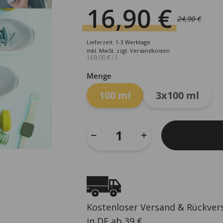
16,90
€
24,90
€
Ursprünglicher
Aktueller
Preis
Preis
Lieferzeit: 1-3 Werktage
war:
ist:
inkl. MwSt.
zzgl.
Versandkosten
169,00
€
/
l
24,90 €
16,90 €.
Menge
100 ml
3x100 ml
Kostenloser Versand & Rückver
in DE ab 39 €