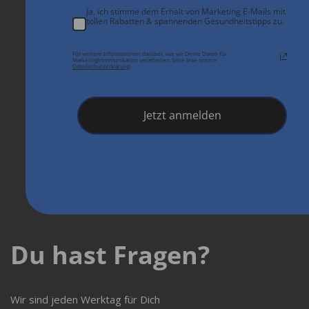
Ja, ich stimme dem Erhalt von Marketing E-Mails mit
tollen Rabatten & spannenden Gesundheitstipps zu.
Für weitere Informationen darüber, wie wir Deine Daten für
Marketingkommunikation verarbeiten, bitte lese unsere
Datenschutzerklärung
.
Jetzt anmelden
Du hast Fragen?
Wir sind jeden Werktag für Dich