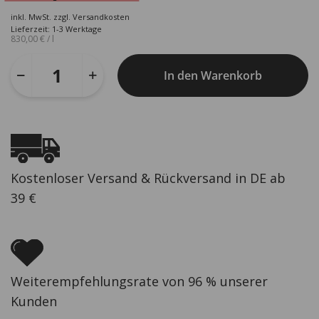
Preis
Preis
inkl. MwSt.
zzgl.
Versandkosten
war:
ist:
Lieferzeit: 1-3 Werktage
830,00
€
/
l
37,50 €
24,90 €.
In den Warenkorb
Kostenloser Versand & Rückversand in DE ab
39 €
Weiterempfehlungsrate von 96 % unserer
Kunden