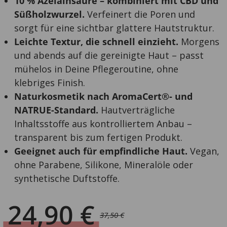
10 % Azelainsäure – kombiniert mit CBD und
Süßholzwurzel.
Verfeinert die Poren und
sorgt für eine sichtbar glattere Hautstruktur.
Leichte Textur, die schnell einzieht.
Morgens
und abends auf die gereinigte Haut – passt
mühelos in Deine Pflegeroutine, ohne
klebriges Finish.
Naturkosmetik nach AromaCert®- und
NATRUE-Standard.
Hautverträgliche
Inhaltsstoffe aus kontrolliertem Anbau –
transparent bis zum fertigen Produkt.
Geeignet auch für empfindliche Haut.
Vegan,
ohne Parabene, Silikone, Mineralöle oder
synthetische Duftstoffe.
24,90
€
37,50
€
Ursprünglicher
Aktueller