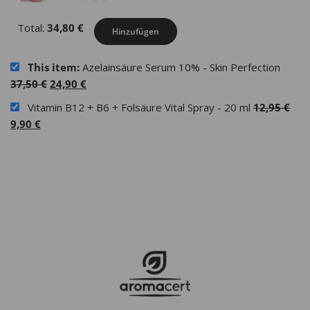
Total:
34,80
€
Hinzufügen
This item:
Azelainsäure Serum 10% - Skin Perfection
Ursprünglicher
Aktueller
37,50
€
24,90
€
Preis
Preis
Urs
Vitamin B12 + B6 + Folsäure Vital Spray - 20 ml
12,95
€
war:
ist:
Aktueller
Prei
9,90
€
37,50 €
24,90 €.
Preis
war
ist:
12,
9,90 €.